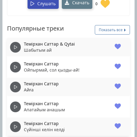
Скачать
Слушать
0
Популярные треки
Показать все
Темірхан Саттар & Qytai
Шабытым ай
Темірхан Саттар
Ойпырмай, сол қызды-ай!
Темірхан Саттар
Айға
Темірхан Саттар
Апатайым анашым
Темірхан Саттар
Сүйінші келін келді