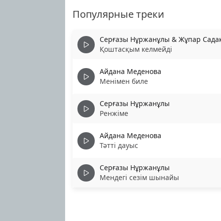
Популярные треки
Серғазы Нұржанұлы & Жұпар Сада
Қоштасқым келмейді
Айдана Меденова
Менімен биле
Серғазы Нұржанұлы
Ренжіме
Айдана Меденова
Тәтті дауыс
Серғазы Нұржанұлы
Мендегі сезім шынайы