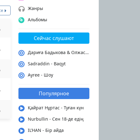
Жанры
се
Альбомы
Сейчас слушают
Дариға Бадыкова & Олжас Абай - Сен керексің
Sadraddin - Baqyt
Ayree - Шоу
Популярное
Қайрат Нұртас - Туған күн
Nurbullin - Сен 18-де едің
IL’HAN - Бір айда