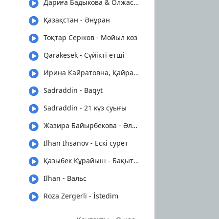
Дариға Бадыкова & Олжас Абай - Сен керексің
Қазақстан - Әнұран
Тоқтар Серіков - Мойыл көз
Qarakesek - Сүйікті етші
Ирина Кайратовна, Қайрат Нұртас - Түн
Sadraddin - Baqyt
Sadraddin - 21 күз суығы
Жазира Байырбекова - Әлди-әлди бөпешім
Ilhan Ihsanov - Ескі сурет
Қазыбек Құрайыш - Бақытыңды табасың
Ilhan - Вальс
Roza Zergerli - İstedim