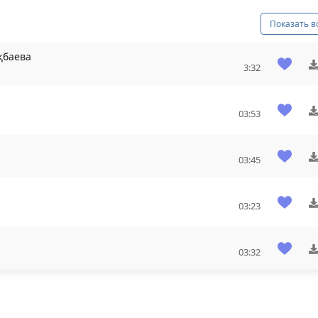
Показать в
қбаева
3:32
03:53
03:45
03:23
03:32