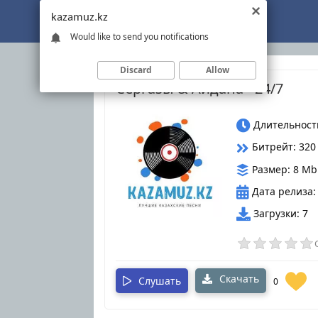
Kazamuz.kz
kazamuz.kz
Would like to send you notifications
Discard
Allow
Серғазы & Айдана - 24/7
Длительность
Битрейт: 320
Размер: 8 Mb
Дата релиза:
Загрузки: 7
Скачать
Слушать
0