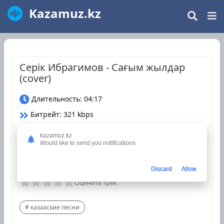
Kazamuz.kz
Серік Ибрагимов - Сағым жылдар
(cover)
Длительность: 04:17
Битрейт: 321 kbps
Размер: 9.8 Mb
kazamuz.kz
Would like to send you notifications
Дата релиза: 23 Сентябрь 2024
Загрузки: 56
Discard
Allow
Оцените трек
казахские песни