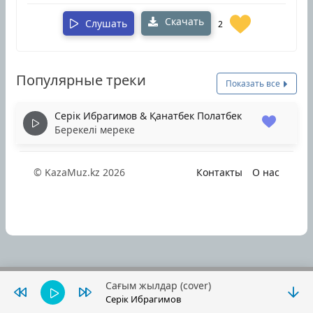
Скачать
Слушать
2
Популярные треки
Показать все
Серік Ибрагимов & Қанатбек Полатбек
Берекелі мереке
© KazaMuz.kz 2026
Контакты
О нас
Сағым жылдар (cover)
Серік Ибрагимов