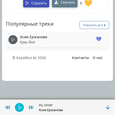
Скачать
Слушать
0
Популярные треки
Показать все
Асия Ержанова
Қош бол
© KazaMuz.kz 2026
Контакты
О нас
Ақ кеме
Асия Ержанова