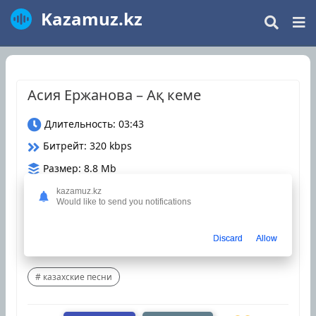
Kazamuz.kz
Асия Ержанова – Ақ кеме
Длительность: 03:43
Битрейт: 320 kbps
Размер: 8.8 Mb
Дата релиза: 28 Сентябрь 2024
kazamuz.kz
Would like to send you notifications
Загрузки: 2
Discard
Allow
Оцените трек
казахские песни