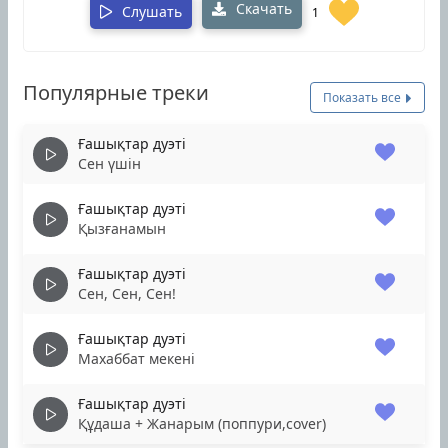
Скачать
Слушать
1
Популярные треки
Показать все
Ғашықтар дуэті
Сен үшін
Ғашықтар дуэті
Қызғанамын
Ғашықтар дуэті
Сен, Сен, Сен!
Ғашықтар дуэті
Махаббат мекені
Ғашықтар дуэті
Құдаша + Жанарым (поппури,cover)