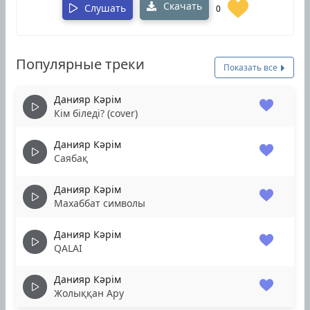
Скачать
Слушать
0
Популярные треки
Показать все
Данияр Кәрім
Кім біледі? (cover)
Данияр Кәрім
Саябақ
Данияр Кәрім
Махаббат символы
Данияр Кәрім
QALAI
Данияр Кәрім
Жолыққан Ару