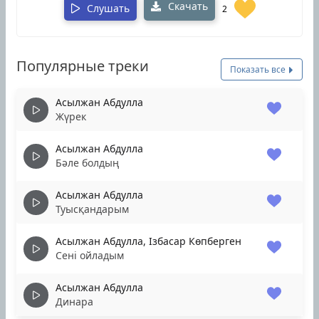
Скачать
Слушать
2
Популярные треки
Показать все
Асылжан Абдулла
Жүрек
Асылжан Абдулла
Бәле болдың
Асылжан Абдулла
Туысқандарым
Асылжан Абдулла, Ізбасар Көпберген
Сені ойладым
Асылжан Абдулла
Динара