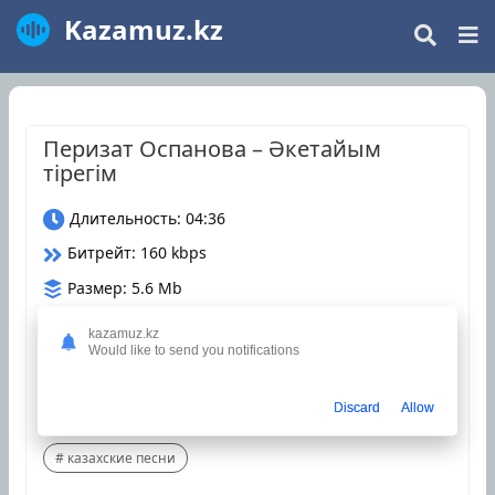
Kazamuz.kz
Перизат Оспанова – Әкетайым
тірегім
Длительность: 04:36
Битрейт: 160 kbps
Размер: 5.6 Mb
Дата релиза: 18 Декабрь 2024
kazamuz.kz
Would like to send you notifications
Загрузки: 3
Оцените трек
Discard
Allow
казахские песни