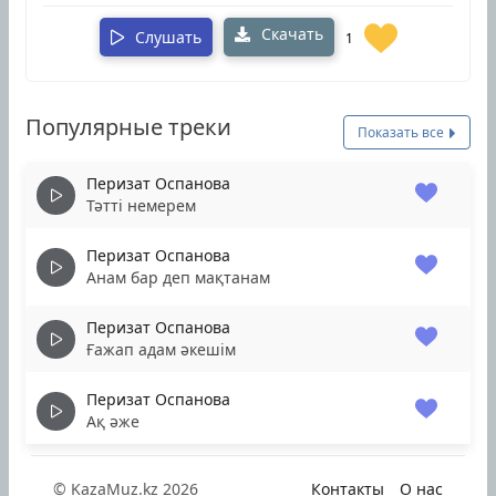
Скачать
Слушать
1
Популярные треки
Показать все
Перизат Оспанова
Тәтті немерем
Перизат Оспанова
Анам бар деп мақтанам
Перизат Оспанова
Ғажап адам әкешім
Перизат Оспанова
Ақ әже
© KazaMuz.kz 2026
Контакты
О нас