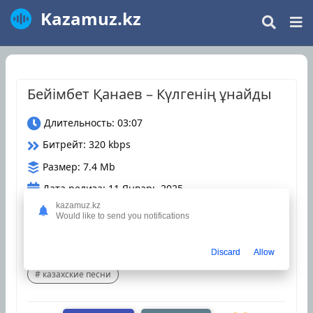
Kazamuz.kz
Бейімбет Қанаев – Күлгенің ұнайды
Длительность: 03:07
Битрейт: 320 kbps
Размер: 7.4 Mb
Дата релиза: 11 Январь 2025
kazamuz.kz
Загрузки: 5
Would like to send you notifications
Оцените трек
Discard
Allow
казахские песни