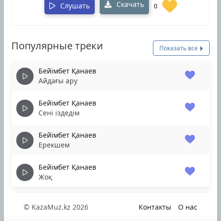
Скачать
Слушать
0
Популярные треки
Показать все
Бейімбет Қанаев
Айдағы ару
Бейімбет Қанаев
Сені іздедім
Бейімбет Қанаев
Ерекшем
Бейімбет Қанаев
Жоқ
© KazaMuz.kz 2026
Контакты
О нас