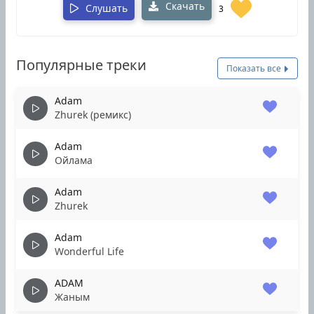
Скачать
Слушать
3
Популярные треки
Показать все
Adam
Zhurek (ремикс)
Adam
Ойлама
Adam
Zhurek
Adam
Wonderful Life
ADAM
Жаным