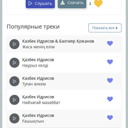
Скачать
Слушать
2
Популярные треки
Показать все
Казбек Идрисов & Бахтияр Қожанов
Жаса менің елім
Қазбек Идрисов
Наурыз келді
Казбек Идрисов
Туған өлкем
Қазбек Идрисов
Найзағай махаббат
Қазбек Идрисов
Ғашықпын