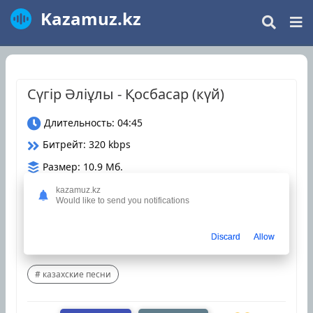
Kazamuz.kz
Сүгір Әліұлы - Қосбасар (күй)
Длительность: 04:45
Битрейт: 320 kbps
Размер: 10.9 Мб.
Дата релиза: 2 Декабрь 2021
kazamuz.kz
Would like to send you notifications
Загрузки: 978
Discard
Allow
5
(
1
)
казахские песни