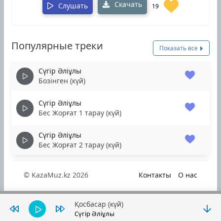
Скачать
Слушать
19
Популярные треки
Показать все
Сүгір Әліұлы
Бозінген (күй)
Сүгір Әліұлы
Бес Жорғат 1 тарау (күй)
Сүгір Әліұлы
Бес Жорғат 2 тарау (күй)
© KazaMuz.kz 2026
Контакты
О нас
Қосбасар (күй)
Сүгір Әліұлы