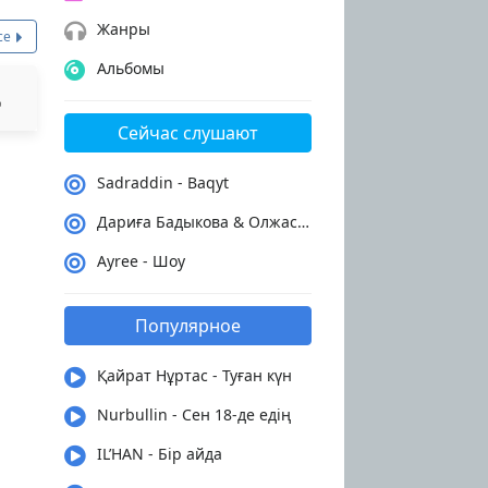
Жанры
се
Альбомы
Сейчас слушают
Sadraddin - Baqyt
Дариға Бадыкова & Олжас Абай - Сен керексің
Ayree - Шоу
Популярное
Қайрат Нұртас - Туған күн
Nurbullin - Сен 18-де едің
IL’HAN - Бір айда