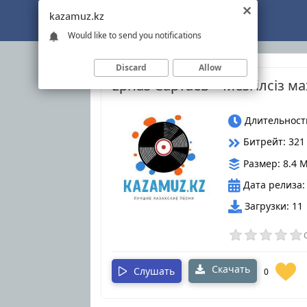
Kazamuz.kz
kazamuz.kz
Would like to send you notifications
Discard
Allow
Ерназ Сартаев – Мезгілсіз м
Длительность
Битрейт: 321
Размер: 8.4 
Дата релиза:
Загрузки: 11
Скачать
Слушать
0