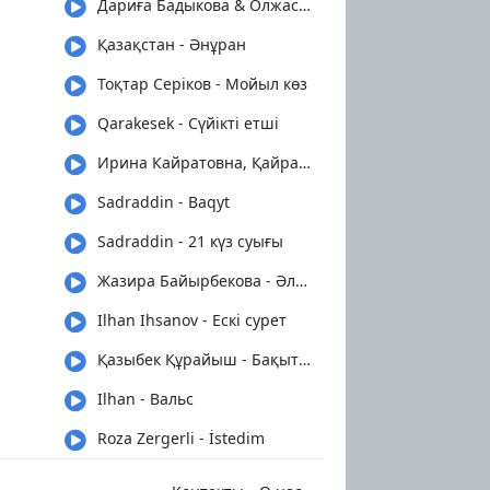
Дариға Бадыкова & Олжас Абай - Сен керексің
Қазақстан - Әнұран
Тоқтар Серіков - Мойыл көз
Qarakesek - Сүйікті етші
Ирина Кайратовна, Қайрат Нұртас - Түн
Sadraddin - Baqyt
Sadraddin - 21 күз суығы
Жазира Байырбекова - Әлди-әлди бөпешім
Ilhan Ihsanov - Ескі сурет
Қазыбек Құрайыш - Бақытыңды табасың
Ilhan - Вальс
Roza Zergerli - İstedim